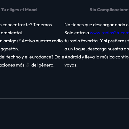
Tu eliges el Mood
Sin Complicacione
s concentrarte? Tenemos
No tienes que descargar nada 
y ambiental.
Solo entra a
www.radios24.co
n amigos? Activa nuestra radio
tu radio favorita. Y si prefieres
eggaetón.
a un toque,
descarga nuestra ap
del techno y el eurodance? Dale
Android
y lleva la música conti
staciones más
del género.
vayas.