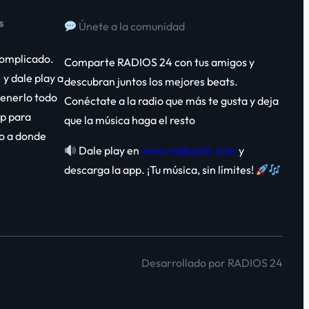
s
Únete a la comunidad
complicado.
Comparte RADIOS 24 con tus amigos y
m
y dale play a
descubran juntos los mejores beats.
 tenerlo todo
Conéctate a la radio que más te gusta y deja
p para
que la música haga el resto
go a donde
Dale play en
www.radios24.com
y
descarga la app. ¡Tu música, sin límites!
Desarrollado por RADIOS 24