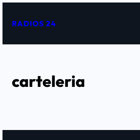
Saltar
al
RADIOS 24
contenido
carteleria