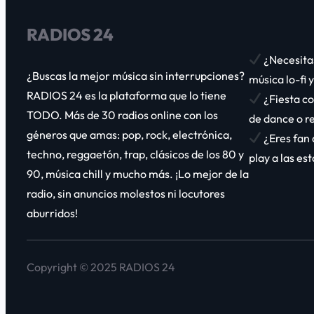
RADIOS 24
¿Necesita
¿Buscas la mejor música sin interrupciones?
música lo-fi 
RADIOS 24
es la plataforma que lo tiene
¿Fiesta co
TODO. Más de
30 radios online
con los
de dance o r
géneros que amas:
pop, rock, electrónica,
¿Eres fan 
techno, reggaetón, trap, clásicos de los 80 y
play a las e
90, música chill y mucho más
. ¡Lo mejor de la
radio, sin anuncios molestos ni locutores
aburridos!
Copyright © 2025 RADIOS 24