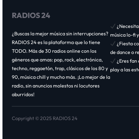
RADIOS 24
¿Necesita
¿Buscas la mejor música sin interrupciones?
música lo-fi 
RADIOS 24
es la plataforma que lo tiene
¿Fiesta co
TODO. Más de
30 radios online
con los
de dance o r
géneros que amas:
pop, rock, electrónica,
¿Eres fan 
techno, reggaetón, trap, clásicos de los 80 y
play a las e
90, música chill y mucho más
. ¡Lo mejor de la
radio, sin anuncios molestos ni locutores
aburridos!
Copyright © 2025 RADIOS 24