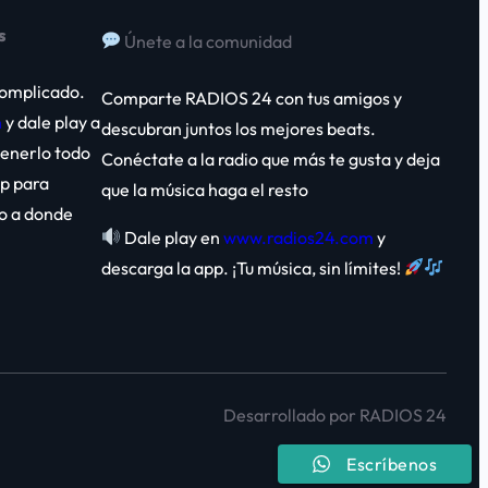
s
Únete a la comunidad
complicado.
Comparte RADIOS 24 con tus amigos y
m
y dale play a
descubran juntos los mejores beats.
 tenerlo todo
Conéctate a la radio que más te gusta y deja
p para
que la música haga el resto
go a donde
Dale play en
www.radios24.com
y
descarga la app. ¡Tu música, sin límites!
Desarrollado por RADIOS 24
Escríbenos