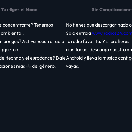
Tu eliges el Mood
Sin Complicacione
s concentrarte? Tenemos
No tienes que descargar nada 
y ambiental.
Solo entra a
www.radios24.co
n amigos? Activa nuestra radio
tu radio favorita. Y si prefieres
eggaetón.
a un toque,
descarga nuestra ap
del techno y el eurodance? Dale
Android
y lleva la música conti
staciones más
del género.
vayas.